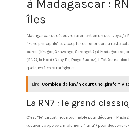
à Madagascar : RN7
îles
Madagascar se découvre rarement en un seul voyage. Pou
“zone principale” et accepter de renoncer au reste cett
parcs (Kruger, Okavango, Serengeti) ; à Madagascar, on 
(RN7), le Nord (Nosy Be, Diego Suarez), l’Est (canal de
quelques îles stratégiques.
Lire
Combien de km/h court une girafe ? Vit
La RN7 : le grand classi
C’est “le” circuit incontournable pour découvrir Madag
(souvent appelée simplement “Tana”) pour descendre ver