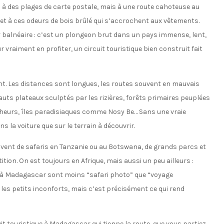
à des plages de carte postale, mais à une route cahoteuse au
 et à ces odeurs de bois brûlé qui s’accrochent aux vêtements.
r balnéaire : c’est un plongeon brut dans un pays immense, lent,
vraiment en profiter, un circuit touristique bien construit fait
t. Les distances sont longues, les routes souvent en mauvais
hauts plateaux sculptés par les rizières, forêts primaires peuplées
êcheurs, îles paradisiaques comme Nosy Be… Sans une vraie
ns la voiture que sur le terrain à découvrir.
ouvent de safaris en Tanzanie ou au Botswana, de grands parcs et
ition. On est toujours en Afrique, mais aussi un peu ailleurs :
ts à Madagascar sont moins “safari photo” que “voyage
s, les petits inconforts, mais c’est précisément ce qui rend
uit touristique à Madagascar qui tienne la route, que vous partiez