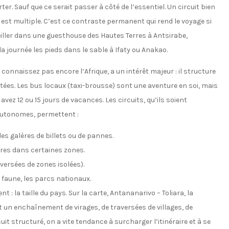
er. Sauf que ce serait passer à côté de l’essentiel. Un circuit bien
est multiple. C’est ce contraste permanent qui rend le voyage si
iller dans une guesthouse des Hautes Terres à Antsirabe,
a journée les pieds dans le sable à Ifaty ou Anakao.
connaissez pas encore l’Afrique, a un intérêt majeur : il structure
tées. Les bus locaux (taxi-brousse) sont une aventure en soi, mais
vez 12 ou 15 jours de vacances. Les circuits, qu’ils soient
autonomes, permettent :
es galères de billets ou de pannes.
res dans certaines zones.
aversées de zones isolées).
 faune, les parcs nationaux.
 la taille du pays. Sur la carte, Antananarivo – Toliara, la
t un enchaînement de virages, de traversées de villages, de
it structuré, on a vite tendance à surcharger l’itinéraire et à se