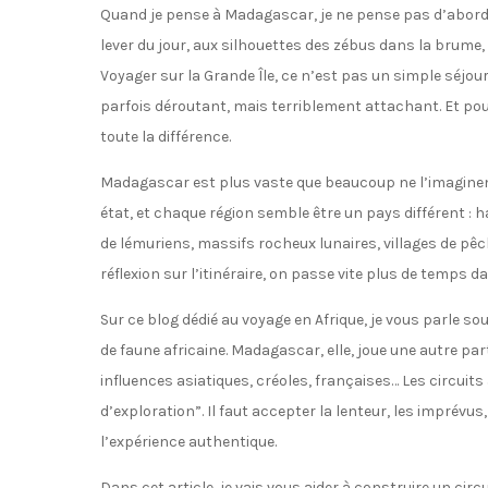
Quand je pense à Madagascar, je ne pense pas d’abord 
lever du jour, aux silhouettes des zébus dans la brume,
Voyager sur la Grande Île, ce n’est pas un simple séjou
parfois déroutant, mais terriblement attachant. Et pour 
toute la différence.
Madagascar est plus vaste que beaucoup ne l’imaginen
état, et chaque région semble être un pays différent : 
de lémuriens, massifs rocheux lunaires, villages de p
réflexion sur l’itinéraire, on passe vite plus de temps da
Sur ce blog dédié au voyage en Afrique, je vous parle s
de faune africaine. Madagascar, elle, joue une autre part
influences asiatiques, créoles, françaises… Les circui
d’exploration”. Il faut accepter la lenteur, les imprévu
l’expérience authentique.
Dans cet article, je vais vous aider à construire un circ