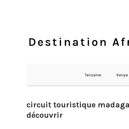
Skip
to
content
Destination Af
Tanzanie
Kenya
circuit touristique madag
découvrir