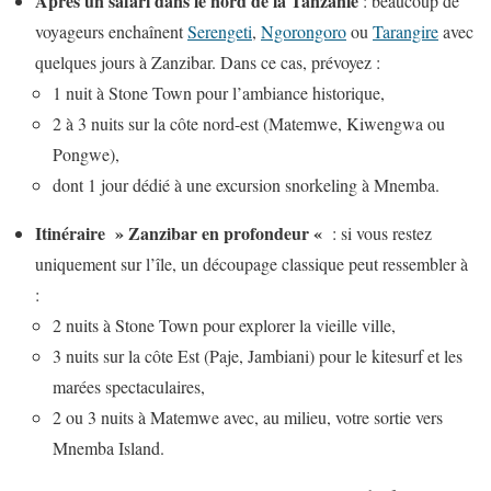
Après un safari dans le nord de la Tanzanie
: beaucoup de
voyageurs enchaînent
Serengeti
,
Ngorongoro
ou
Tarangire
avec
quelques jours à Zanzibar. Dans ce cas, prévoyez :
1 nuit à Stone Town pour l’ambiance historique,
2 à 3 nuits sur la côte nord-est (Matemwe, Kiwengwa ou
Pongwe),
dont 1 jour dédié à une excursion snorkeling à Mnemba.
Itinéraire » Zanzibar en profondeur «
: si vous restez
uniquement sur l’île, un découpage classique peut ressembler à
:
2 nuits à Stone Town pour explorer la vieille ville,
3 nuits sur la côte Est (Paje, Jambiani) pour le kitesurf et les
marées spectaculaires,
2 ou 3 nuits à Matemwe avec, au milieu, votre sortie vers
Mnemba Island.