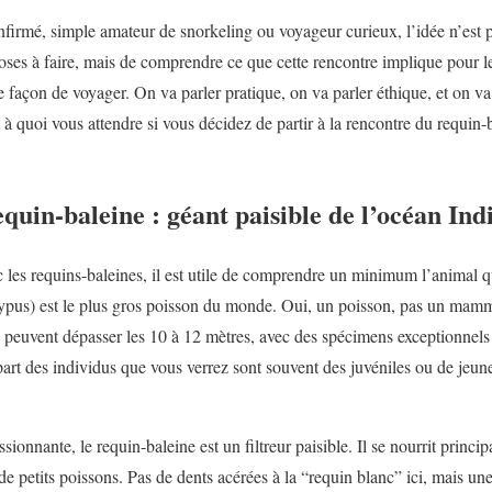
firmé, simple amateur de snorkeling ou voyageur curieux, l’idée n’est 
hoses à faire, mais de comprendre ce que cette rencontre implique pour l
 façon de voyager. On va parler pratique, on va parler éthique, et on va 
à quoi vous attendre si vous décidez de partir à la rencontre du requin-
uin-baleine : géant paisible de l’océan Ind
c les requins-baleines, il est utile de comprendre un minimum l’animal q
ypus) est le plus gros poisson du monde. Oui, un poisson, pas un mamm
peuvent dépasser les 10 à 12 mètres, avec des spécimens exceptionnels 
rt des individus que vous verrez sont souvent des juvéniles ou de jeunes
onnante, le requin-baleine est un filtreur paisible. Il se nourrit princi
 de petits poissons. Pas de dents acérées à la “requin blanc” ici, mais 