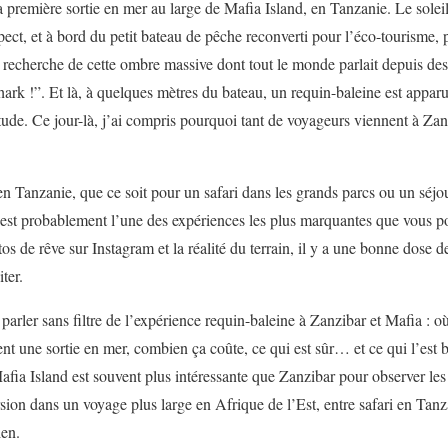
première sortie en mer au large de Mafia Island, en Tanzanie. Le soleil 
ect, et à bord du petit bateau de pêche reconverti pour l’éco-tourisme, 
a recherche de cette ombre massive dont tout le monde parlait depuis des 
ark !”. Et là, à quelques mètres du bateau, un requin-baleine est apparu,
ude. Ce jour-là, j’ai compris pourquoi tant de voyageurs viennent à Zan
n Tanzanie, que ce soit pour un safari dans les grands parcs ou un séjou
 est probablement l’une des expériences les plus marquantes que vous po
tos de rêve sur Instagram et la réalité du terrain, il y a une bonne dose de
ter.
 parler sans filtre de l’expérience requin-baleine à Zanzibar et Mafia : où
t une sortie en mer, combien ça coûte, ce qui est sûr… et ce qui l’est
fia Island est souvent plus intéressante que Zanzibar pour observer les 
sion dans un voyage plus large en Afrique de l’Est, entre safari en Tanz
ien.