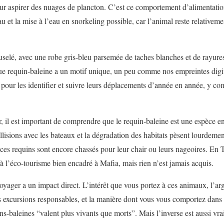
our aspirer des nuages de plancton. C’est ce comportement d’alimentatio
u et la mise à l’eau en snorkeling possible, car l’animal reste relative
selé, avec une robe gris-bleu parsemée de taches blanches et de rayure
ue requin-baleine a un motif unique, un peu comme nos empreintes digi
fs pour les identifier et suivre leurs déplacements d’année en année, y c
 il est important de comprendre que le requin-baleine est une espèce en
ollisions avec les bateaux et la dégradation des habitats pèsent lourdeme
ces requins sont encore chassés pour leur chair ou leurs nageoires. En T
 l’éco-tourisme bien encadré à Mafia, mais rien n’est jamais acquis.
oyager a un impact direct. L’intérêt que vous portez à ces animaux, l’ar
 excursions responsables, et la manière dont vous vous comportez dans 
ins-baleines “valent plus vivants que morts”. Mais l’inverse est aussi vra