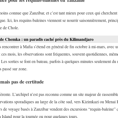
moins connue que Zanzibar, et c’est tant mieux pour ceux qui cherchen
que. Ici, les requins-baleines viennent se nourrir saisonnièrement, princ
aie de Chole.
 de Chemka : un paradis caché près du Kilimandjaro
s rencontrer à Mafia s’étend en général de fin octobre à mi-mars, avec u
 ces mois, les observations sont fréquentes, souvent quotidiennes, même
 Les sorties se font en bateau, parfois à quelques minutes seulement du r
s passé sur zone.
, mais pas de certitude
ifférente. L’archipel n’est pas reconnu comme un site majeur de rassembl
rvations sporadiques au large de la côte sud, vers Kizimkazi ou Menai B
urs de voyage basés à Zanzibar vendent des excursions “requin-baleine” q
a Island pour la journée ou pour quelques jours.