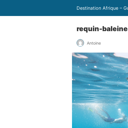
Destination Afrique – G
requin-baleine
Antoine