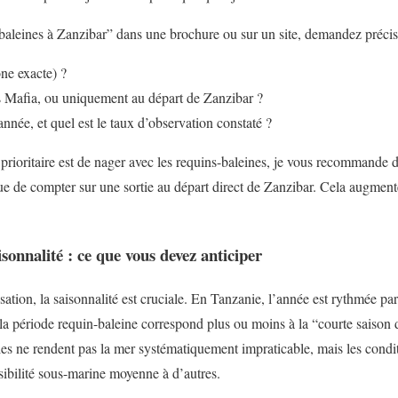
s-baleines à Zanzibar” dans une brochure ou sur un site, demandez préci
one exacte) ?
rs Mafia, ou uniquement au départ de Zanzibar ?
année, et quel est le taux d’observation constaté ?
f prioritaire est de nager avec les requins-baleines, je vous recommande 
que de compter sur une sortie au départ direct de Zanzibar. Cela augmen
sonnalité : ce que vous devez anticiper
sation, la saisonnalité est cruciale. En Tanzanie, l’année est rythmée par 
a période requin-baleine correspond plus ou moins à la “courte saison d
ies ne rendent pas la mer systématiquement impraticable, mais les condit
sibilité sous-marine moyenne à d’autres.