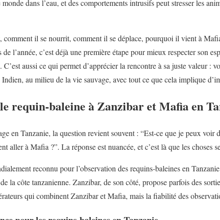
 monde dans l’eau, et des comportements intrusifs peut stresser les anim
 comment il se nourrit, comment il se déplace, pourquoi il vient à Mafi
s de l’année, c’est déjà une première étape pour mieux respecter son esp
. C’est aussi ce qui permet d’apprécier la rencontre à sa juste valeur : v
 Indien, au milieu de la vie sauvage, avec tout ce que cela implique d’i
le requin-baleine à Zanzibar et Mafia en Ta
ge en Tanzanie, la question revient souvent : “Est-ce que je peux voir d
nt aller à Mafia ?”. La réponse est nuancée, et c’est là que les choses s
ndialement reconnu pour l’observation des requins-baleines en Tanzanie, 
de la côte tanzanienne. Zanzibar, de son côté, propose parfois des sorti
érateurs qui combinent Zanzibar et Mafia, mais la fiabilité des observat
ence pour les requins-baleines en Tanzanie