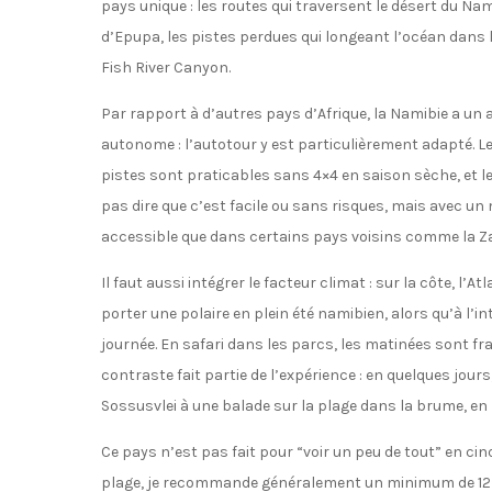
pays unique : les routes qui traversent le désert du Na
d’Epupa, les pistes perdues qui longeant l’océan dans 
Fish River Canyon.
Par rapport à d’autres pays d’Afrique, la Namibie a u
autonome : l’autotour y est particulièrement adapté. 
pistes sont praticables sans 4×4 en saison sèche, et le
pas dire que c’est facile ou sans risques, mais avec u
accessible que dans certains pays voisins comme la Za
Il faut aussi intégrer le facteur climat : sur la côte, l’
porter une polaire en plein été namibien, alors qu’à l’i
journée. En safari dans les parcs, les matinées sont fra
contraste fait partie de l’expérience : en quelques jo
Sossusvlei à une balade sur la plage dans la brume, en
Ce pays n’est pas fait pour “voir un peu de tout” en c
plage, je recommande généralement un minimum de 12 à 