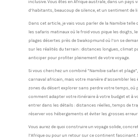
inclusive. Vous êtes en Afrique australe, dans un pays 
d’habitants, beaucoup de silence, et un sentiment de li
Dans cet article, je vais vous parler de la Namibie telle
les safaris matinaux où le froid vous pique les doigts, l
plages désertes près de Swakopmund où l’on se demande
sur les réalités du terrain : distances longues, climat 
anticiper pour profiter pleinement de votre voyage.
Si vous cherchez un combiné “Namibie safari et plage”, 
carnaval africain, mais votre manière d’assembler les ét
zones du désert explorer sans perdre votre temps, où po
comment adapter votre itinéraire à votre budget et à vot
entrer dans les détails : distances réelles, temps de tra
réserver vos hébergements et éviter les grosses erreurs
Vous aurez de quoi construire un voyage solide, concret,
l’Afrique ou pour un retour sur ce continent fascinant. S