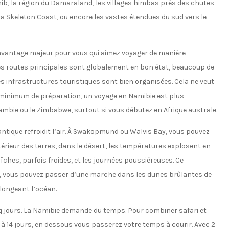
mib, la région du Damaraland, les villages himbas près des chutes
la Skeleton Coast, ou encore les vastes étendues du sud vers le
n avantage majeur pour vous qui aimez voyager de manière
Les routes principales sont globalement en bon état, beaucoup de
s infrastructures touristiques sont bien organisées. Cela ne veut
n minimum de préparation, un voyage en Namibie est plus
mbie ou le Zimbabwe, surtout si vous débutez en Afrique australe.
Atlantique refroidit l’air. À Swakopmund ou Walvis Bay, vous pouvez
ntérieur des terres, dans le désert, les températures explosent en
îches, parfois froides, et les journées poussiéreuses. Ce
urs, vous pouvez passer d’une marche dans les dunes brûlantes de
 longeant l’océan.
inq jours. La Namibie demande du temps. Pour combiner safari et
14 jours, en dessous vous passerez votre temps à courir. Avec 2