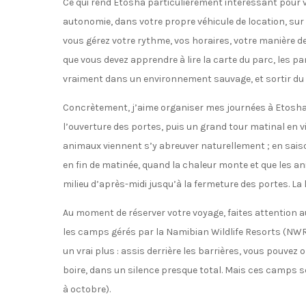
Ce qui rend Etosha particulièrement intéressant pour vou
autonomie, dans votre propre véhicule de location, sur u
vous gérez votre rythme, vos horaires, votre manière de
que vous devez apprendre à lire la carte du parc, les pan
vraiment dans un environnement sauvage, et sortir du 
Concrètement, j’aime organiser mes journées à Etosha d
l’ouverture des portes, puis un grand tour matinal en v
animaux viennent s’y abreuver naturellement ; en saiso
en fin de matinée, quand la chaleur monte et que les 
milieu d’après-midi jusqu’à la fermeture des portes. La l
Au moment de réserver votre voyage, faites attention a
les camps gérés par la Namibian Wildlife Resorts (NWR)
un vrai plus : assis derrière les barrières, vous pouvez 
boire, dans un silence presque total. Mais ces camps s
à octobre).