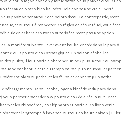
s, c’est la façon dont on y fait le safari. Vous pouvez circuler en
n réseau de pistes bien balisées. Cela donne une vraie liberté :
 vous positionner autour des points d’eau. La contrepartie, c’est
neaux, et surtout à respecter les règles de sécurité. Ici, vous êtes
véhicule en dehors des zones autorisées n’est pas une option.
e la manière suivante : lever avant l’aube, entrée dans le parc à
isant 2 ou 3 points d’eau stratégiques. En saison sèche, les
n des pluies, il faut parfois chercher un peu plus. Retour au camp
animaux se cachent, sieste ou temps calme, puis nouveau départ en
umière est alors superbe, et les félins deviennent plus actifs.
ux hébergements. Dans Etosha, loger à l’intérieur du parc dans
 vous permet d’accéder aux points d’eau éclairés la nuit. C’est
observer les rhinocéros, les éléphants et parfois les lions venir
e réservent longtemps à l’avance, surtout en haute saison (juillet