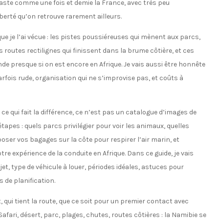
vaste comme une fois et demie la France, avec très peu
berté qu’on retrouve rarement ailleurs.
 que je l’ai vécue : les pistes poussiéreuses qui mènent aux parcs,
es routes rectilignes qui finissent dans la brume côtière, et ces
 presque si on est encore en Afrique. Je vais aussi être honnête
parfois rude, organisation qui ne s’improvise pas, et coûts à
ce qui fait la différence, ce n’est pas un catalogue d’images de
apes : quels parcs privilégier pour voir les animaux, quelles
ser vos bagages sur la côte pour respirer l’air marin, et
re expérience de la conduite en Afrique. Dans ce guide, je vais
jet, type de véhicule à louer, périodes idéales, astuces pour
 de planification.
 qui tient la route, que ce soit pour un premier contact avec
afari, désert, parc, plages, chutes, routes côtières : la Namibie se