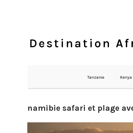
Skip
to
content
Destination Af
Tanzanie
Kenya
namibie safari et plage av