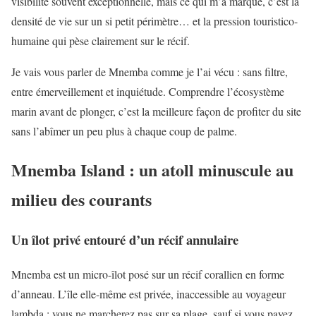
visibilité souvent exceptionnelle, mais ce qui m’a marqué, c’est la
densité de vie sur un si petit périmètre… et la pression touristico-
humaine qui pèse clairement sur le récif.
Je vais vous parler de Mnemba comme je l’ai vécu : sans filtre,
entre émerveillement et inquiétude. Comprendre l’écosystème
marin avant de plonger, c’est la meilleure façon de profiter du site
sans l’abîmer un peu plus à chaque coup de palme.
Mnemba Island : un atoll minuscule au
milieu des courants
Un îlot privé entouré d’un récif annulaire
Mnemba est un micro-îlot posé sur un récif corallien en forme
d’anneau. L’île elle-même est privée, inaccessible au voyageur
lambda : vous ne marcherez pas sur sa plage, sauf si vous payez