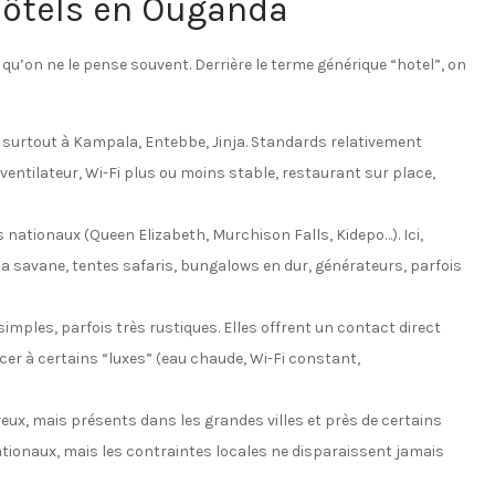
’hôtels en Ouganda
qu’on ne le pense souvent. Derrière le terme générique “hotel”, on
 surtout à Kampala, Entebbe, Jinja. Standards relativement
ventilateur, Wi-Fi plus ou moins stable, restaurant sur place,
s nationaux (Queen Elizabeth, Murchison Falls, Kidepo…). Ici,
la savane, tentes safaris, bungalows en dur, générateurs, parfois
simples, parfois très rustiques. Elles offrent un contact direct
ncer à certains “luxes” (eau chaude, Wi-Fi constant,
ux, mais présents dans les grandes villes et près de certains
tionaux, mais les contraintes locales ne disparaissent jamais