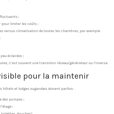
 fluctuants ;
pour limiter les coûts ;
nes versus climatisation de toutes les chambres, par exemple.
:
peu éclairées ;
utes, c’est souvent une transition réseau/générateur ou l’inverse.
visible pour la maintenir
s hôtels et lodges ougandais doivent parfois :
ia des pompes ;
’étage ;
 toilettes, douches).