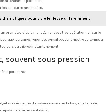
n attendant le plombier ;
nt les coupures annoncées.
es thématiques pour vivre le fleuve différemment
 un ordinateur. Ici, le management est très opérationnel, sur le
ue pourquoi certaines réponses e-mail peuvent mettre du temps à
 toujours être gérée instantanément.
nt, souvent sous pression
e même personne :
gétaires évidentes. Le salaire moyen reste bas, et le taux de
ampala. Cela se ressent dans :