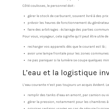
Côté coulisses, le personnel doit :
gérer le stock de carburant, souvent livré à des prix
prévoir les heures de fonctionnement du générateur 
faire des arbitrages : éclairage des parties commu
Pour vous, voyageur, cela signifie qu’il peut être utile de 
recharger vos appareils dès que le courant est là ;
avoir une lampe frontale pour les zones communes 
ne pas paniquer si la lumière se coupe quelques min
L’eau et la logistique in
L’eau courante n’est pas toujours un acquis évident. Le
remplir des tanks d’eau en amont, par camion ou v
gérer la pression, notamment pour les chambres à l
prioriser certains usages en cas de pénurie (cuisine,