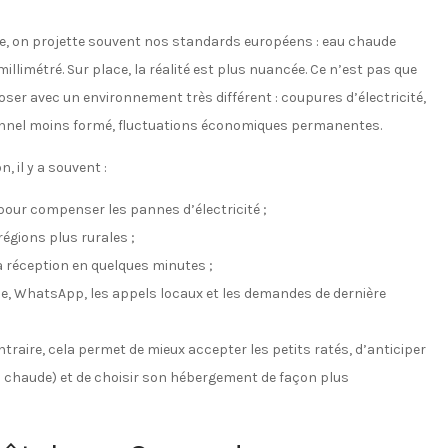
e, on projette souvent nos standards européens : eau chaude
millimétré. Sur place, la réalité est plus nuancée. Ce n’est pas que
oser avec un environnement très différent : coupures d’électricité,
onnel moins formé, fluctuations économiques permanentes.
, il y a souvent :
pour compenser les pannes d’électricité ;
régions plus rurales ;
la réception en quelques minutes ;
ne, WhatsApp, les appels locaux et les demandes de dernière
traire, cela permet de mieux accepter les petits ratés, d’anticiper
au chaude) et de choisir son hébergement de façon plus