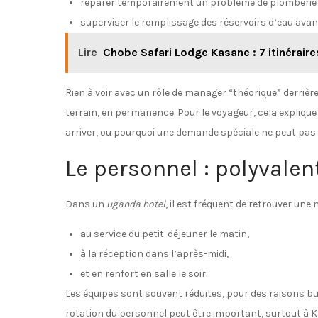
réparer temporairement un problème de plomberie e
superviser le remplissage des réservoirs d’eau ava
Lire
Chobe Safari Lodge Kasane : 7 itinérair
Rien à voir avec un rôle de manager “théorique” derrière
terrain, en permanence. Pour le voyageur, cela expliq
arriver, ou pourquoi une demande spéciale ne peut pas
Le personnel : polyvale
Dans un
uganda hotel
, il est fréquent de retrouver un
au service du petit-déjeuner le matin,
à la réception dans l’après-midi,
et en renfort en salle le soir.
Les équipes sont souvent réduites, pour des raisons bud
rotation du personnel peut être important, surtout à K