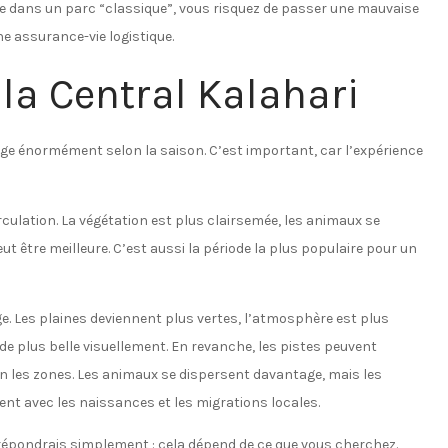
me dans un parc “classique”, vous risquez de passer une mauvaise
une assurance-vie logistique.
la Central Kalahari
nge énormément selon la saison. C’est important, car l’expérience
irculation. La végétation est plus clairsemée, les animaux se
t être meilleure. C’est aussi la période la plus populaire pour un
ge. Les plaines deviennent plus vertes, l’atmosphère est plus
de plus belle visuellement. En revanche, les pistes peuvent
lon les zones. Les animaux se dispersent davantage, mais les
t avec les naissances et les migrations locales.
e répondrais simplement : cela dépend de ce que vous cherchez.