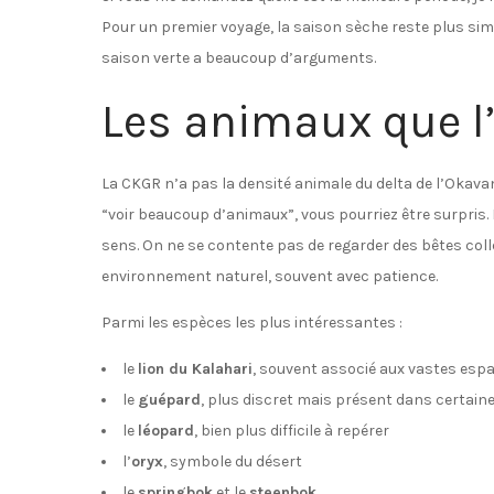
Pour un premier voyage, la saison sèche reste plus sim
saison verte a beaucoup d’arguments.
Les animaux que l
La CKGR n’a pas la densité animale du delta de l’Okavang
“voir beaucoup d’animaux”, vous pourriez être surpris. Ic
sens. On ne se contente pas de regarder des bêtes coll
environnement naturel, souvent avec patience.
Parmi les espèces les plus intéressantes :
le
lion du Kalahari
, souvent associé aux vastes espa
le
guépard
, plus discret mais présent dans certain
le
léopard
, bien plus difficile à repérer
l’
oryx
, symbole du désert
le
springbok
et le
steenbok