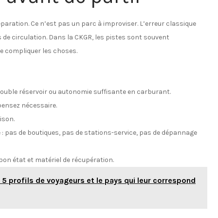
aration. Ce n’est pas un parc à improviser. L’erreur classique
 de circulation. Dans la CKGR, les pistes sont souvent
te compliquer les choses.
double réservoir ou autonomie suffisante en carburant.
 pensez nécessaire.
ison.
 : pas de boutiques, pas de stations-service, pas de dépannage
on état et matériel de récupération.
 profils de voyageurs et le pays qui leur correspond