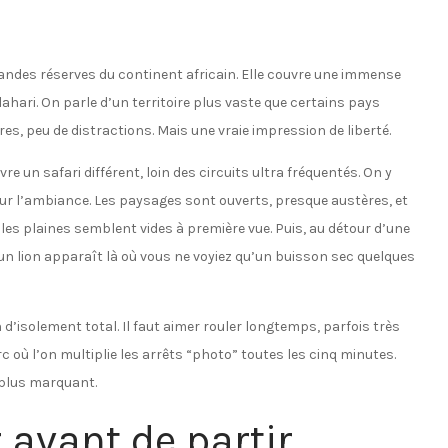
andes réserves du continent africain. Elle couvre une immense
hari. On parle d’un territoire plus vaste que certains pays
es, peu de distractions. Mais une vraie impression de liberté.
re un safari différent, loin des circuits ultra fréquentés. On y
our l’ambiance. Les paysages sont ouverts, presque austères, et
 les plaines semblent vides à première vue. Puis, au détour d’une
u un lion apparaît là où vous ne voyiez qu’un buisson sec quelques
 d’isolement total. Il faut aimer rouler longtemps, parfois très
 où l’on multiplie les arrêts “photo” toutes les cinq minutes.
 plus marquant.
r avant de partir